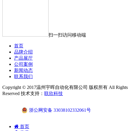
扫一扫访问移动端
首页
品牌介绍
产品展厅
公司案例
新闻动态
联系我们
Copyright © 2017温州宇晖自动化有限公司 版权所有 All Rights
Reserved 技术支持：
联欣科技
浙公网安备 33038102332061号
首页