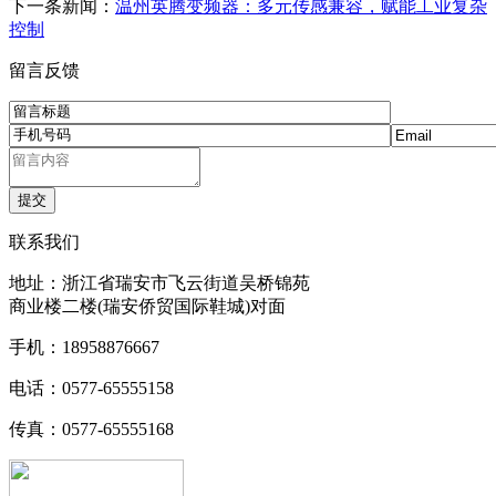
下一条新闻：
温州英腾变频器：多元传感兼容，赋能工业复杂
控制
留言反馈
联系我们
地址：浙江省瑞安市飞云街道吴桥锦苑
商业楼二楼(瑞安侨贸国际鞋城)对面
手机：18958876667
电话：0577-65555158
传真：0577-65555168