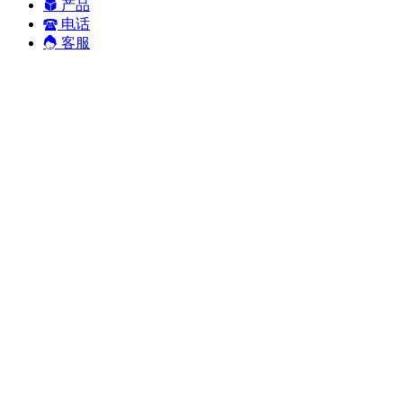
产品
电话
客服