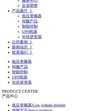
服务中心
企业荣誉
产品展厅
低压变频器
伺服产品
智能控制
UPS电源
光伏逆变器
公司案例
新闻动态
联系我们
低压变频器
伺服产品
智能控制
UPS电源
光伏逆变器
PRODUCT CENTER
产品中心
低压变频器
/Low voltage inverter
伺服产品
/Servo products