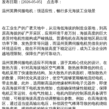
发布日期：[2026-05-05] 点击率：
温州英腾伺服电机：强适应性，畅行多元海拔工业场景
在工业生产的广袤天地中，从沿海低海拔的制造业基地，到高
原高海拔的矿产开采区，应用环境千差万别，海拔高度的巨大
差异对电机性能构成严峻挑战。普通电机在高海拔地区易出现
功率下降、发热异常等问题，而温州英腾伺服电机凭借良好的
环境适应性，能在不同海拔高度下稳定运行，成为工业企业跨
越地理限制、保障生产的可靠动力。
温州英腾伺服电机适应不同海拔，源于其精心优化的设计。在
散热方面，针对高海拔地区空气稀薄、散热效率降低的特点，
电机采用了快速散热结构。加大散热片的表面积，增加散热片
的数量，同时优化风道设计，使空气能够更顺畅地流经电机，
带走热量。此外，选用耐高温的绝缘材料和电子元器件，即便
在高海拔环境下电机发热增加，也能确保绝缘性能稳定，保障
电机正常运转。在电气性能上，电机内部的控制系统具备调节
功能，可根据海拔高度自动调整输出参数。例如，在高海拔地
区，通过适当提高输出电压，补偿因空气稀薄导致的电机绕组
散热变差，维持电机的输出功率和运行效率。