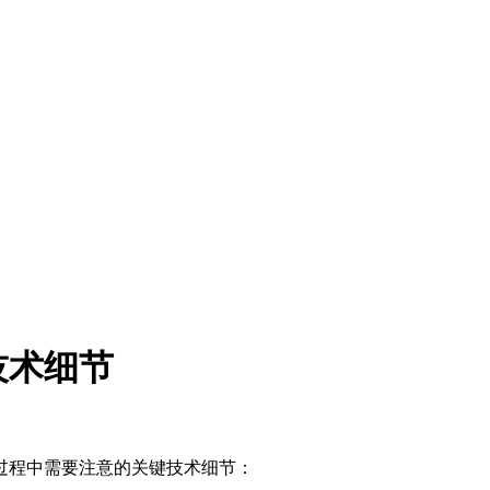
技术细节
过程中需要注意的关键技术细节：