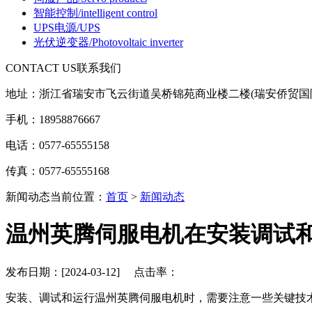
智能控制
/intelligent control
UPS电源
/UPS
光伏逆变器
/Photovoltaic inverter
CONTACT US
联系我们
地址：浙江省瑞安市飞云街道吴桥锦苑商业楼二楼(瑞安侨贸国
手机：18958876667
电话：0577-65555158
传真：0577-65555168
新闻动态
当前位置：
首页
>
新闻动态
温州英腾伺服电机在安装调试
发布日期：[2024-03-12] 点击率：
安装、调试和运行温州英腾伺服电机时，需要注意一些关键技