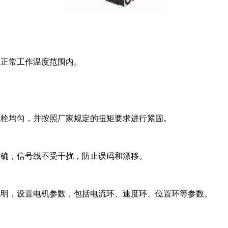
在正常工作温度范围内。
螺栓均匀，并按照厂家规定的扭矩要求进行紧固。
正确，信号线不受干扰，防止误码和漂移。
说明，设置电机参数，包括电流环、速度环、位置环等参数。