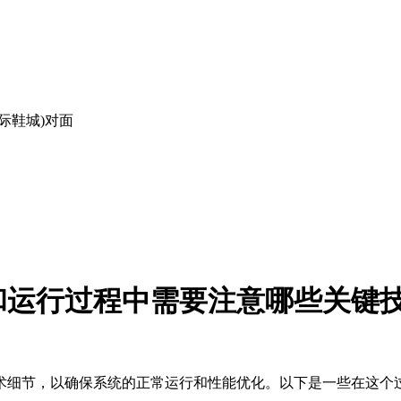
际鞋城)对面
和运行过程中需要注意哪些关键
术细节，以确保系统的正常运行和性能优化。以下是一些在这个