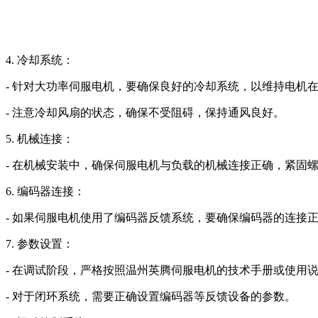
4. 冷却系统：
- 针对大功率伺服电机，要确保良好的冷却系统，以维持电机
- 注意冷却风扇的状态，确保不受阻碍，保持通风良好。
5. 机械连接：
- 在机械安装中，确保伺服电机与负载的机械连接正确，紧固
6. 编码器连接：
- 如果伺服电机使用了编码器反馈系统，要确保编码器的连接
7. 参数设置：
- 在调试阶段，严格按照温州英腾伺服电机的技术手册或使用
- 对于闭环系统，需要正确设置编码器等反馈设备的参数。