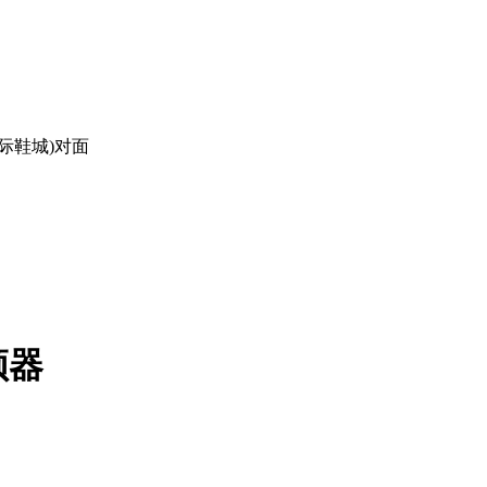
际鞋城)对面
频器